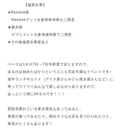
【協賛企業】
★Reebok様
Reebokグッツを参加者特典をご用意
★森永様
サプリメントを参加者特典でご用意
★その他協賛企業様あり
ペースは1キロ7分～7分半程度で走りますので、
走るのは始めたばかりという人にも完走可能なイベントです♪
途中ランチやエイド（アイス屋さんやどら焼き屋さんなど）に、
寄ってワイワイみんなで楽しみながら走りますので、
あっという間に40キロです！！！
普段見慣れている東京景色も走ってみると、
風景が違ってみえたり、面白そうなお店を見つけられたりと、
発見がたくさんあります！