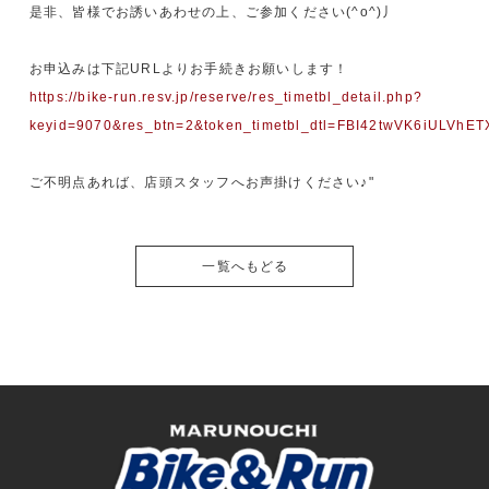
是非、皆様でお誘いあわせの上、ご参加ください(^o^)丿
お申込みは下記URLよりお手続きお願いします！
https://bike-run.resv.jp/reserve/res_timetbl_detail.php?
keyid=9070&res_btn=2&token_timetbl_dtl=FBI42twVK6iULV
ご不明点あれば、店頭スタッフへお声掛けください♪"
一覧へもどる