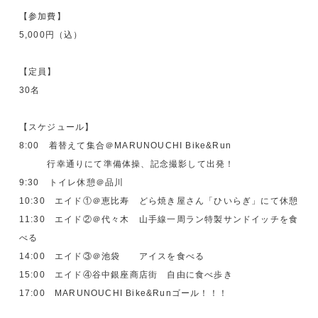
【参加費】
5,000円（込）
【定員】
30名
【スケジュール】
8:00 着替えて集合＠MARUNOUCHI Bike&Run
行幸通りにて準備体操、記念撮影して出発！
9:30 トイレ休憩＠品川
10:30 エイド①＠恵比寿 どら焼き屋さん「ひいらぎ」にて休憩
11:30 エイド②＠代々木 山手線一周ラン特製サンドイッチを食
べる
14:00 エイド③＠池袋 アイスを食べる
15:00 エイド④谷中銀座商店街 自由に食べ歩き
17:00 MARUNOUCHI Bike&Runゴール！！！