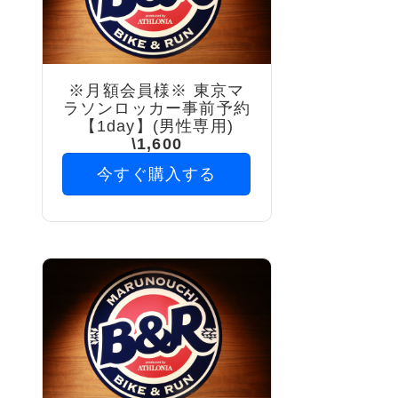
※月額会員様※ 東京マ
ラソンロッカー事前予約
【1day】(男性専用)
\1,600
今すぐ購入する