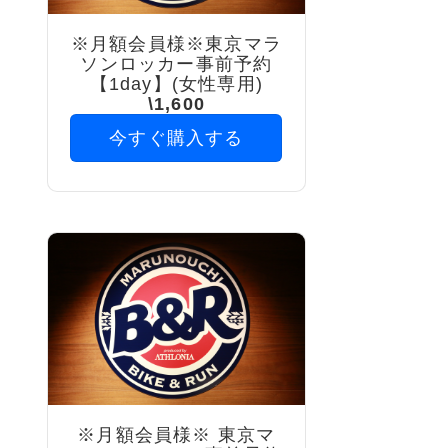
※月額会員様※東京マラ
ソンロッカー事前予約
【1day】(女性専用)
\1,600
今すぐ購入する
※月額会員様※ 東京マ