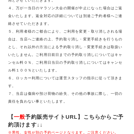
用とさせていただきます。
４、万が一当日のマラソン大会の開催が中止になった場合はご返
金いたします。返金対応の詳細については別途ご予約者様へご連
絡させていただきます。
５、利用者様のご都合により、ご利用を変更・取り消しされる場
合は、当店へご連絡の上、予約取り消し・変更手続きを行うもの
とし、それ以外の方法による予約取り消し・変更手続きは取扱い
いたしません。ご利用日前日までの予約取り消しについてはキャ
ンセル料０％、ご利用日当日の予約取り消しについてはキャンセ
ル料１００％といたします。
６、ロッカー利用については運営スタッフの指示に従って頂きま
す。
７、当店は傷病や預け荷物の紛失、その他の事故に際し、一切の
責任を負わない事といたします。
【
一般
予約販売サイトURL】こちらからご予
約頂けます↓↓
※男性、女性が別の予約ページとなります。ご注意ください。